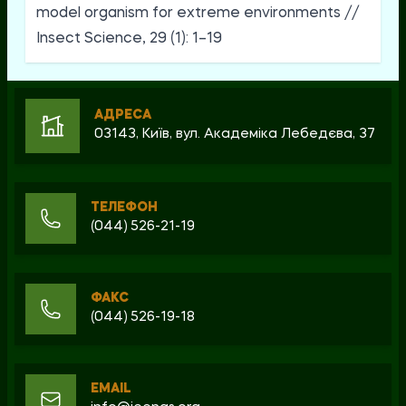
model organism for extreme environments //
Insect Science, 29 (1): 1–19
АДРЕСА
03143, Київ, вул. Академіка Лебедєва, 37
ТЕЛЕФОН
(044) 526-21-19
ФАКС
(044) 526-19-18
EMAIL