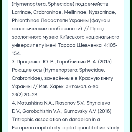
(Hymenoptera, Sphecidae) подсемейств
Larrinae, Crabroninae, Mellininae, Nyssoninae,
Philanthinae Лесостепи Украины (фауна и
экологические особенности). // Праці
зоологічного музею Київського національного
університету імені Тараса Шевченка. 4:105-
154.
3. Проценко, Ю. В., Горобчишин В. А. (2015)
Роющие осы (Hymenoptera: Sphecidae,
Crabronidae), занесённые в Красную книгу
Украины // Изв. Харьк. энтомол. о-ва.
23(2):20–28.
4. Matushkina N.A., Riasanov S.V., Shyriaieva
D.V., Gorobchishin V.A., Gumovsky A.V. (2016)
Tritrophic association on dandelion in a
European capital city: a pilot quantitative study