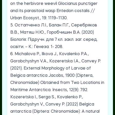
on the herbivore weevil Glocianus punctiger
and its parasitoid wasp Entedon costalis //
Urban Ecosyst., 19: 1119–1130.
5. Остапченко Л.І., Балан П.Г., Серебряков
В.В., Матяш Н.Ю., Горобчишин В.А. (2020)
Біологія: Підручн. для 7 кл. закл. заг. серед.
освіти. – К.: Генеза: 1- 208.
6. Michailova P., Ilkova J., Kovalenko P.A.,
Gorobchyshyn V.A., Kozeretska I.A., Convey P.
(2021). External Morphology of Larvae of
Belgica antarctica Jacobs, 1900 (Diptera,
Chironomidae) Obtained from Two Locations in
Maritime Antarctica. Insects, 12(9): 792.
Kozeretska I., Serga S., Kovalenko P.,
Gorobchyshyn V., Convey P. (2022) Belgica
antarctica (Diptera: Chironomidae): A natural