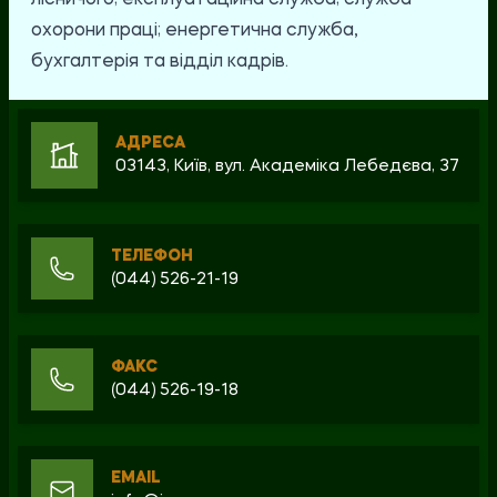
лісничого; експлуатаційна служба; служба
охорони праці; енергетична служба,
бухгалтерія та відділ кадрів.
АДРЕСА
03143, Київ, вул. Академіка Лебедєва, 37
ТЕЛЕФОН
(044) 526-21-19
ФАКС
(044) 526-19-18
EMAIL