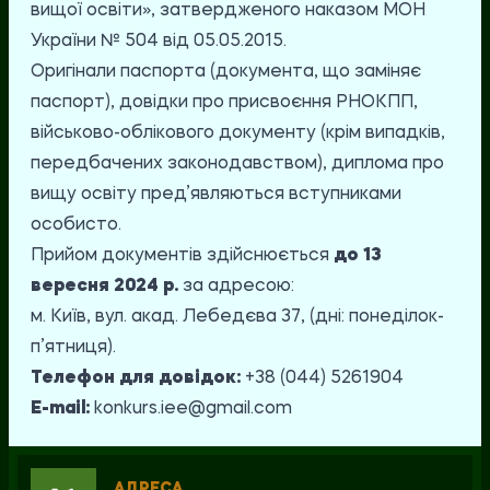
вищої освіти», затвердженого наказом МОН
України № 504 від 05.05.2015.
Оригінали паспорта (документа, що заміняє
паспорт), довідки про присвоєння РНОКПП,
військово-облікового документу (крім випадків,
передбачених законодавством), диплома про
вищу освіту пред’являються вступниками
особисто.
Прийом документів здійснюється
до 13
вересня 2024 р.
за адресою:
м. Київ, вул. акад. Лебедєва 37, (дні: понеділок-
п’ятниця).
Телефон для довідок:
+38 (044) 5261904
E
-
mail
:
konkurs.iee@gmail.com
АДРЕСА