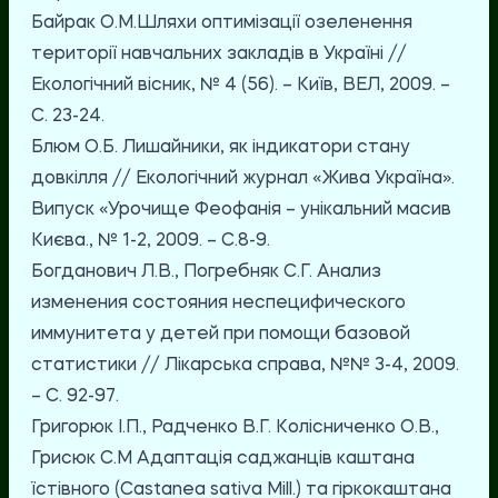
Байрак О.М.Шляхи оптимізації озеленення
території навчальних закладів в Україні //
Екологічний вісник, № 4 (56). – Київ, ВЕЛ, 2009. –
С. 23-24.
Блюм О.Б. Лишайники, як індикатори стану
довкілля // Екологічний журнал «Жива Україна».
Випуск «Урочище Феофанія – унікальний масив
Києва., № 1-2, 2009. – С.8-9.
Богданович Л.В., Погребняк С.Г. Анализ
изменения состояния неспецифического
иммунитета у детей при помощи базовой
статистики // Лікарська справа, №№ 3-4, 2009.
– С. 92-97.
Григорюк І.П., Радченко В.Г. Колісниченко О.В.,
Грисюк С.М Адаптація саджанців каштана
їстівного (Castanea sativa Mill.) та гіркокаштана