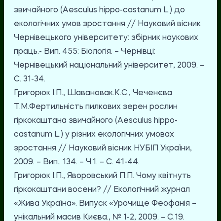
звичайного (Aesculus hippo-castanum L.) до
екологічних умов зростання // Науковий вісник
Чернівецького університету: збірник наукових
праць.- Вип. 455: Біологія. – Чернівці:
Чернівецький національний університет, 2009. –
С. 31-34.
Григорюк І.П., Шавановак.К.С., Чеченєва
Т.М.Фертильність пилкових зерен рослин
гіркокаштана звичайного (Aesculus hippo-
castanum L.) у різних екологічних умовах
зростання // Науковий вісник НУБІП України,
2009. – Вип.. 134. – Ч.1. – С. 41-44.
Григорюк І.П., Яворовський П.П. Чому квітнуть
гіркокаштани восени? // Екологічний журнал
«Жива Україна». Випуск «Урочище Феофанія –
унікальний масив Києва., № 1-2, 2009. – С.19.