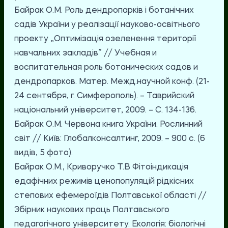
Байрак О.М. Роль дендропарків і ботанічних
садів України у реалізації науково-освітнього
проекту „Оптимізація озеленення території
навчальних закладів” // Учебная и
воспитательная роль ботанических садов и
дендропарков. Матер. Межд.научной конф. (21-
24 сентября, г. Симферополь). – Таврийский
національний університет, 2009. – С. 134-136.
Байрак О.М. Червона книга України. Рослинний
світ // Київ: Глобалконсалтинг, 2009. – 900 с. (6
видів, 5 фото).
Байрак О.М., Криворучко Т.В Фітоіндикація
едафічних режимів ценопопуляцій рідкісних
степових ефемероїдів Полтавської області //
Збірник наукових праць Полтавського
педагогічного університету. Екологія: біологічні