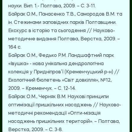
науки. Вип. 1.- Полтава, 2009. – C. 3-11.
Байрак О.М., Панасенко Т.В., Самородов В.М. та
ін. Стежинами заповідних парків Полтавщини.
Екскурс в історію та сьогодення // Науково-
методичне видання Полтава, Верстка, 2009. –
164 с.
Байрак О.М., Федько Р.М. Ландшафтний парк
«Івушка» - нова унікальна дендрологічна
колекція у Придніпров’ї (Кременчуцький р-н) //
Екологічний бюлетень «Світ довкілля», №12,
2009. – Кременчук. – С. 12-14.
Байрак О.М., Черняк В.М. Наукові принципи
оптимізації пришкільних насаджень // Науково-
методичні рекомендації «Опти-мізація
насаджень пришкільних територій». – Полтава,
Верстка, 2009. – С. 3-8.