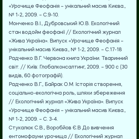
«Урочище Феофанія – унікальний масив Києва.,
№ 1-2, 2009. – С.9-10.
Монченко В.І., Дубровський Ю.В. Екологічний
стан водойм феофанії // Екологічний журнал
«Жива Україна». Випуск «Урочище Феофанія –
унікальний масив Києва., № 1-2, 2009. – С.17-18
Радченко В.Г. Червона книга України. Тваринний
світ. // Київ: Глобалконсалтинг, 2009. – 900 с (30
видів, 60 фотографій).
Радченко В.Г., Байрак О.М. Історія створення,
соціально-екологічна роль, шляхи збереження
// Екологічний журнал «Жива Україна». Випуск
«Урочище Феофанія – унікальний масив Києва.,
№ 1-2, 2009. – С. 3-4.
Стукалюк С.В., Воробйов Є.В До вивчення
ентомофауни урочища // Екологічний журнал