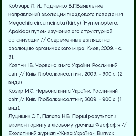
Кобзарь Л. И., Радченко В.Г.Выявление
направлений эволюции гнездового поведения
Megachila circumcinata (Kirby) (Hymenoptera,
Apoidea) путем изучения его структурной
организации // Современные взгляды на
эволюцию органического мира. Киев, 2009. - с.
31.
Ковтун І.В. Червона книга України. Рослинний
світ // Київ: Глобалконсалтинг, 2009. – 900 с. (2
види).
Козир М.С. Червона книга України. Рослинний
світ // Київ: Глобалконсалтинг, 2009. – 900 с. (1
вид).
Луцишин О.Г., Палапа Н.В. Перші результати
екомоніторингу в лісовому урочищі Феофафія //
Екологічний журнал «Жива Україна». Випуск