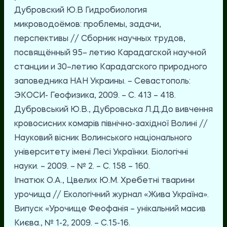
Дубровский Ю.В Гидробиология
микроводоёмов: проблемы, задачи,
перспективы // Сборник научных трудов,
посвящённый 95– летию Карадагской научной
станции и 30–летию Карадагского природного
заповедника НАН Украины. – Севастополь:
ЭКОСИ- Геофизика, 2009. – С. 413 – 418.
Дубровський Ю.В., Дубровська Л.Д.До вивчення
кровосисних комарів північно-західної Волині //
Науковий вісник Волинського національного
університету імені Лесі Українки. Біологічні
науки. – 2009. – № 2. – С. 158 – 160.
Ігнатюк О.А., Цвелих Ю.М. Хребетні тварини
урочища // Екологічний журнал «Жива Україна».
Випуск «Урочище Феофанія – унікальний масив
Києва., № 1-2, 2009. – С.15-16.